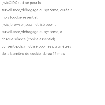
_wixCIDX : utilisé pour la
surveillance/débogage du système, durée 3
mois (cookie essentiel)
_wix_browser_sess : u
tilisé pour la
surveillance/débogage du système, à
chaque séance (cookie essentiel)
consent-policy : utilisé pour les paramètres
de la bannière de cookie, durée 12
mois
(cookie essentiel)
smSession : utilisé pour identifier les
membres connectés au site à chaque
séance (cookie essentiel)
TS* : utilisé pour des raisons de sécurité et
de lutte contre la fraude à chaque séance
(cookie essentiel)