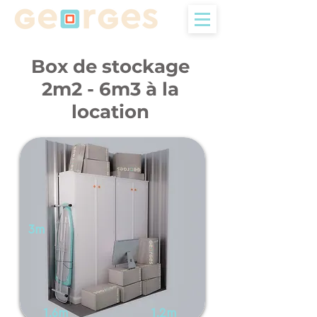
Box de stockage
2m2 - 6m3 à la
location
3m
1,6m
1,2m