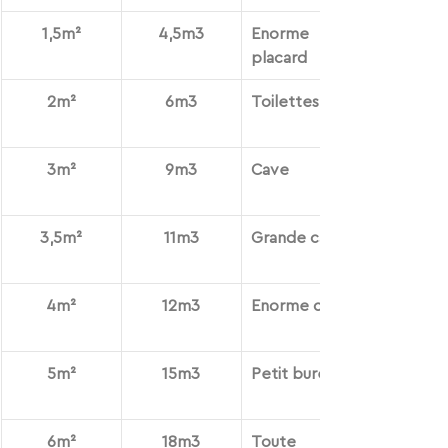
1,5m²
4,5m3
Enorme 
placard
2m²
6m3
Toilettes
3m²
9m3
Cave
3,5m²
11m3
Grande cave
4
m²
12m3
Enorme cave
5
m²
15m3
Petit bureau
6
m²
18m3
Toute 