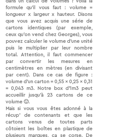
dans un calcul de volumes ? Voilà la 
formule qu’il vous faut : 
volume = 
longueur x largeur x hauteur
. Disons 
que vous avez acquis une série de 
cartons identiques (par exemple, 
ceux qu’on vend chez Georges), vous 
pouvez calculer le volume d’une unité 
puis le multiplier par leur nombre 
total. Attention, 
il faut commencer 
par convertir les mesures en 
centimètres en mètres (en divisant 
par cent)
. Dans ce cas de figure : 
volume d’un carton = 0,55 x 0,25 x 0,31 
= 0,043 m3. Notre box d’1m3 peut 
accueillir jusqu’à 23 cartons de ce 
volume 🙂.
Mais si vous vous êtes adonné à la 
récup’ de contenants et que les 
cartons venus de toutes parts 
côtoient les boîtes en plastique de 
plusieurs marques, ça se corse. De 