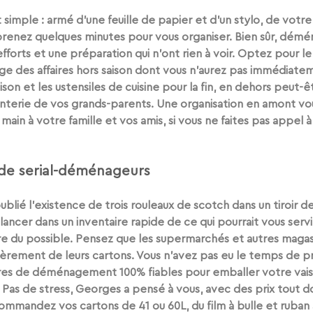
simple : armé d’une feuille de papier et d’un stylo, de votre
renez quelques minutes pour vous organiser. Bien sûr, démé
orts et une préparation qui n’ont rien à voir. Optez pour
 l
age des affaires hors saison dont vous n’aurez pas immédiate
son et les ustensiles de cuisine pour la fin, en dehors peut-êt
enterie de vos grands-parents. 
Une organisation en amont
 vo
in à votre famille et vos amis, si vous ne faites pas appel
 de serial-déménageurs
blié l’existence de trois rouleaux de scotch dans un tiroir d
ancer dans un 
inventaire rapide
 de ce qui pourrait vous serv
re du possible. Pensez que les supermarchés et autres magas
ièrement de leurs cartons. Vous n’avez pas eu le temps de pr
ures de déménagement 100% fiables
 pour emballer votre vais
 ? Pas de stress, Georges a pensé à vous, avec des 
prix tout d
ommandez vos cartons de 41 ou 60L, du film à bulle et ruban 