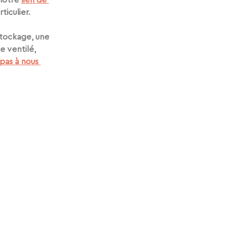
notre 
lien de 
iculier. 
tockage, une 
 ventilé, 
pas à nous 