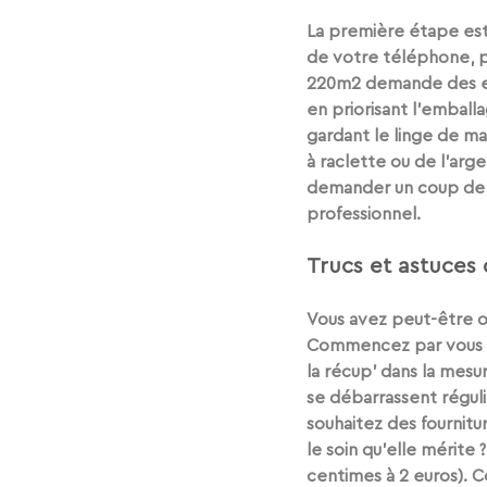
La première étape est 
de votre téléphone, p
220m2 demande des eff
en priorisant l’emball
gardant le linge de mai
à raclette ou de l’arg
demander un coup de ma
professionnel. 
Trucs et astuces
Vous avez peut-être ou
Commencez par vous l
la récup’ dans la mesu
se débarrassent régul
souhaitez des 
fournit
le soin qu’elle mérite
centimes à 2 euros). C