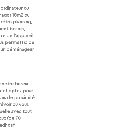
 ordinateur ou 
nager 18m2 ou 
e rétro planning
, 
ment besoin, 
re de l’appareil 
us permettra de 
 à un déménageur 
e votre bureau. 
ir et optez pour 
ins de proximité 
évoir ou vous 
selle avec tout 
oux
 (de 70 
adhésif 