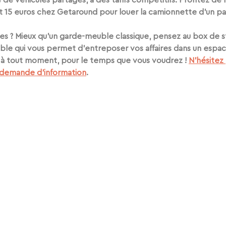
 de véhicules partagés, à des tarifs compétitifs. Profitez de 
nt 15 euros chez Getaround pour louer la camionnette d’un part
es ? Mieux qu’un garde-meuble classique, pensez au 
box de s
ible
 qui vous permet d’entreposer vos affaires dans un espace
e à tout moment, pour le temps que vous voudrez ! 
N’hésitez 
 demande d’information
. 