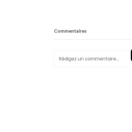
Commentaires
Rédigez un commentaire...
Télécharger la check-list
ultime de votre
ZAC des Balarucs,
déménagement
3 rue Toussaint Fléchai
84510 Caumont sur Dur