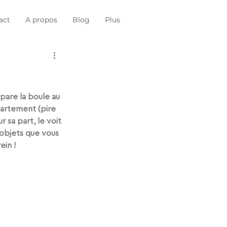
act
A propos
Blog
Plus
pare la boule au 
partement (pire 
 sa part, le voit 
objets que vous 
ei
n ! 