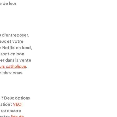
e de leur 
ou d’entreposer. 
eux et votre 
r Netflix en fond, 
 sont en bon 
cer dans la vente 
rs catholique
. 
de chez vous.
? Deux options 
tion : 
VEO 
) ou encore 