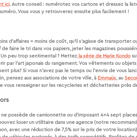
t ici
. Autre conseil : numérotez vos cartons et dressez la list
uméro. Vous vous y retrouverez ensuite plus facilement ! 
ins d’affaires = moins de coût
, qu’il s’agisse de transporter 
de faire le tri dans vos papiers, jeter les magazines poussiér
Un peu trop sentimental ? Mettez
 la série de Marie Kondo
 su
rir par l’art japonais du rangement. Vos vêtements ou objets
isent plus? Si vous n’avez pas le temps ou l’envie de vous lan
n, pensez aux associations de votre ville, à 
Emmaüs
, au 
Secou
t de vous renseigner sur les recycleries et déchetteries près 
ors 
 ne possède de camionnette ou d’imposant 4x4 sept places 
 pouvez louer un utilitaire dans une agence (notre recommanda
gnon, avec une réduction de 7,5% sur le prix de votre location