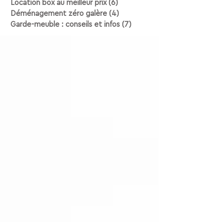
Location box au meilleur prix
(6)
6 posts
Déménagement zéro galère
(4)
4 posts
Garde-meuble : conseils et infos
(7)
7 posts